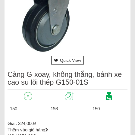
Quick View
Càng G xoay, không thắng, bánh xe
cao su lõi thép G150-01S
150
198
150
Giá :
324,000
₫
Thêm vào giỏ hàng