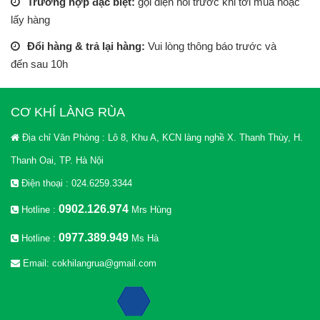
Trường hợp đặc biệt:
gọi điện hỏi trước khi tới mua hoặc
lấy hàng
Đổi hàng & trả lại hàng:
Vui lòng thông báo trước và
đến sau 10h
CƠ KHÍ LÀNG RÙA
Địa chỉ Văn Phòng : Lô 8, Khu A, KCN làng nghề X. Thanh Thùy, H.
Thanh Oai, TP. Hà Nội
Điện thoại : 024.6259.3344
0902.126.974
Hotline :
Mrs Hùng
0977.389.949
Hotline :
Ms Hà
Email: cokhilangrua@gmail.com