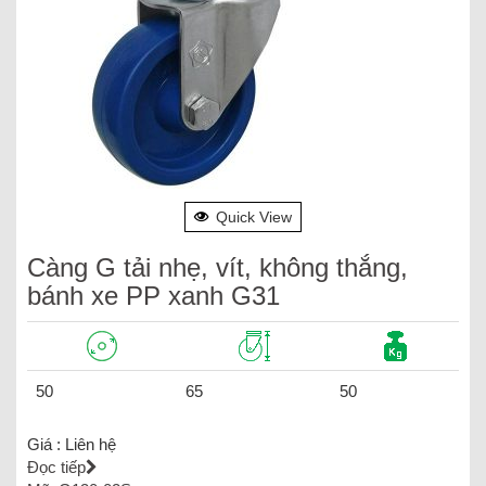
Quick View
Càng G tải nhẹ, vít, không thắng,
bánh xe PP xanh G31
50
65
50
Giá :
Liên hệ
Đọc tiếp