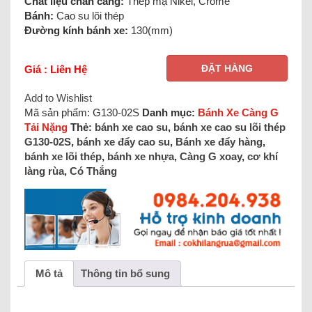
Chất liệu chân càng:
Thép mạ Nikel, Crome
Bánh:
Cao su lõi thép
Đường kính bánh xe:
130(mm)
ĐẶT HÀNG
Giá : Liên Hệ
Add to Wishlist
Mã sản phẩm:
G130-02S
Danh mục:
Bánh Xe Càng G
Tải Nặng
Thẻ:
bánh xe cao su
,
bánh xe cao su lõi thép
G130-02S
,
bánh xe đẩy cao su
,
Bánh xe đẩy hàng
,
bánh xe lõi thép
,
bánh xe nhựa
,
Càng G xoay
,
cơ khí
làng rùa
,
Có Thắng
Mô tả
Thông tin bổ sung