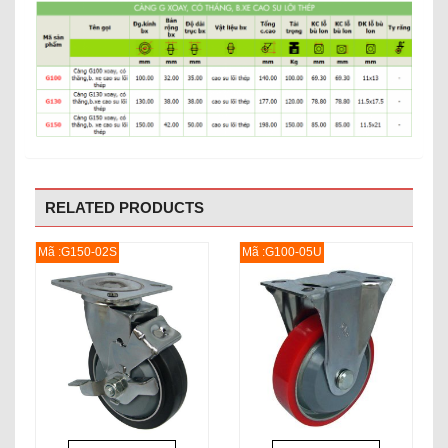
RELATED PRODUCTS
Mã :G150-02S
Mã :G100-05U