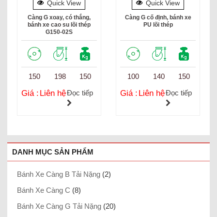
Quick View
Quick View
Càng G xoay, có thắng,
Càng G cố định, bánh xe
bánh xe cao su lõi thép
PU lõi thép
G150-02S
150
198
150
100
140
150
Giá :
Liên hệ
Đọc tiếp
Giá :
Liên hệ
Đọc tiếp
DANH MỤC SẢN PHẨM
Bánh Xe Càng B Tải Nặng
(2)
Bánh Xe Càng C
(8)
Bánh Xe Càng G Tải Nặng
(20)