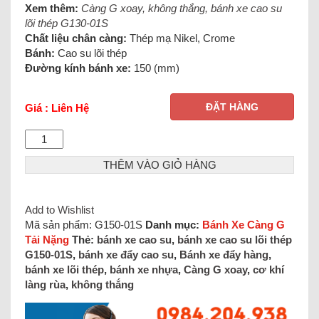
Xem thêm:
Càng G xoay, không thắng, bánh xe cao su
lõi thép G130-01S
Chất liệu chân càng:
Thép mạ Nikel, Crome
Bánh:
Cao su lõi thép
Đường kính bánh xe:
150 (mm)
ĐẶT HÀNG
Giá : Liên Hệ
THÊM VÀO GIỎ HÀNG
Add to Wishlist
Mã sản phẩm:
G150-01S
Danh mục:
Bánh Xe Càng G
Tải Nặng
Thẻ:
bánh xe cao su
,
bánh xe cao su lõi thép
G150-01S
,
bánh xe đẩy cao su
,
Bánh xe đẩy hàng
,
bánh xe lõi thép
,
bánh xe nhựa
,
Càng G xoay
,
cơ khí
làng rùa
,
không thắng