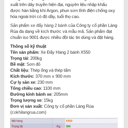
xuất trên dây truyền hiện đại, nguyên liệu nhập khẩu
được hàn bằng khí Argon, phun sơn tĩnh điện chống oxy
hóa ngoài trời có độ dầy, tuổi thọ cao.
Sản phẩm
xe đẩy hàng 2 bánh
của Công ty cổ phần Làng
Rùa đa dạng về kích thước và mẫu mã. Sản phẩm đạt
chuẩn iso 9001 được nhiều đồi tác tin dùng và đặt hàng.
Thông số kỹ thuật
Tên sản phẩm
: Xe Đẩy Hàng 2 bánh X550
Trọng tải
: 200kg
Bề mặt
: Sơn đỏ
Chất liệu
: Thép ống và thép tấm
Kích thước
: 370 mm x 900 mm
Cự ly sàn xe
: 230 mm
Tổng chiều cao
: 1100 mm
Đường kính bánh xe
: 205mm
Trọng lượng xe
: 15kg
Đơn vị sản xuất
: Công ty cổ phần Làng Rùa
(
cokhilangrua
.com)