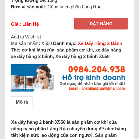
Trọng lượng xe
: 15kg
Đơn vị sản xuất
: Công ty cổ phần Làng Rùa
ĐẶT HÀNG
Giá : Liên Hệ
Add to Wishlist
Mã sản phẩm:
X550
Danh mục:
Xe Đẩy Hàng 2 Bánh
Thẻ:
cơ khí làng rùa
,
sản phẩm cơ khí
,
xe đẩy hàng
,
xe đẩy hàng 2 bánh
,
Xe đẩy hàng 2 bánh X550
Mô tả
Xe đẩy hàng 2 bánh X550 là sản phẩm cơ khí của
công ty cổ phần Làng Rùa chuyên dụng để chở hàng
tiết kiệm sức lao động của con người. Sản phẩm