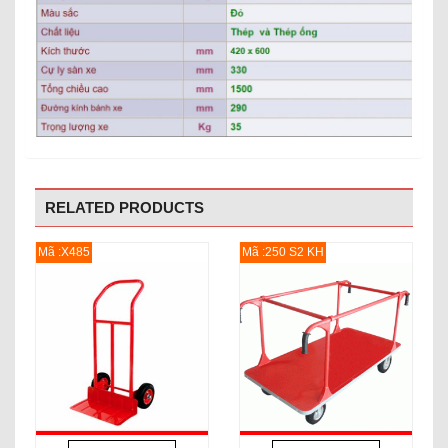
RELATED PRODUCTS
Mã :X485
Mã :250 S2 KH