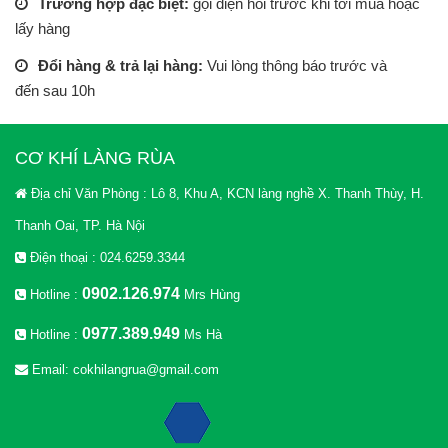
Trường hợp đặc biệt:
gọi điện hỏi trước khi tới mua hoặc
lấy hàng
Đổi hàng & trả lại hàng:
Vui lòng thông báo trước và
đến sau 10h
CƠ KHÍ LÀNG RÙA
Địa chỉ Văn Phòng : Lô 8, Khu A, KCN làng nghề X. Thanh Thùy, H.
Thanh Oai, TP. Hà Nội
Điện thoại : 024.6259.3344
0902.126.974
Hotline :
Mrs Hùng
0977.389.949
Hotline :
Ms Hà
Email: cokhilangrua@gmail.com