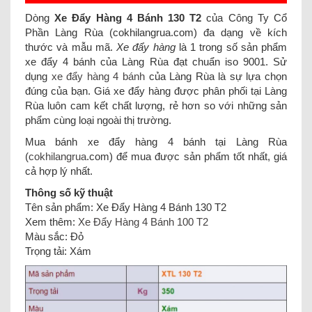
Dòng
Xe Đẩy Hàng 4 Bánh 130 T2
của Công Ty Cổ
Phần Làng Rùa (cokhilangrua.com) đa dạng về kích
thước và mẫu mã.
Xe đẩy hàng
là 1 trong số sản phẩm
xe đẩy 4 bánh của Làng Rùa đạt chuẩn iso 9001. Sử
dụng
xe đẩy hàng 4 bánh
của Làng Rùa là sự lựa chọn
đúng của bạn. Giá xe đẩy hàng được phân phối tại Làng
Rùa luôn cam kết chất lượng, rẻ hơn so với những sản
phẩm cùng loại ngoài thị trường.
Mua bánh xe đẩy hàng 4 bánh tại Làng Rùa
(
cokhilangrua
.com) để mua được sản phẩm tốt nhất, giá
cả hợp lý nhất.
Thông số kỹ thuật
Tên sản phẩm: Xe Đẩy Hàng 4 Bánh 130 T2
Xem thêm:
Xe Đẩy Hàng 4 Bánh 100 T2
Màu sắc: Đỏ
Trọng tải: Xám