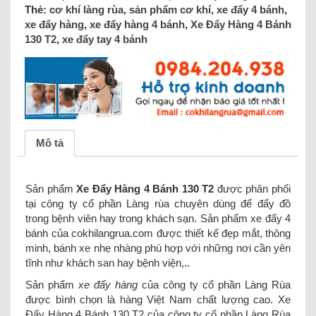
Thẻ:
cơ khí làng rùa
,
sản phẩm cơ khí
,
xe đẩy 4 bánh
,
xe đẩy hàng
,
xe đẩy hàng 4 bánh
,
Xe Đẩy Hàng 4 Bánh
130 T2
,
xe đẩy tay 4 bánh
Mô tả
Sản phẩm
Xe Đẩy Hàng 4 Bánh 130 T2
được phân phối
tại công ty cổ phần Làng rùa chuyên dùng để đẩy đồ
trong bệnh viên hay trong khách sạn. Sản phẩm xe đẩy 4
bánh của cokhilangrua.com được thiết kế đẹp mắt, thông
minh, bánh xe nhẹ nhàng phù hợp với những nơi cần yên
tĩnh như khách san hay bệnh viện,..
Sản phẩm
xe đẩy hàng
của công ty cổ phần Làng Rùa
được bình chọn là hàng Việt Nam chất lượng cao. Xe
Đẩy Hàng 4 Bánh 130 T2 của công ty cổ phần Làng Rùa