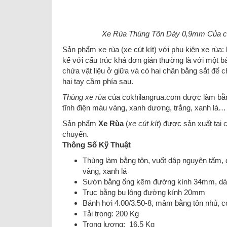
Xe Rùa Thùng Tôn Dày 0,9mm Của c
Sản phẩm xe rùa (xe cút kít) với phụ kiện xe rùa:
kế với cấu trúc khá đơn giản thường là với một 
chứa vật liệu ở giữa và có hai chân bằng sắt để 
hai tay cầm phía sau.
Thùng
xe rùa
của cokhilangrua.com được làm bằ
tĩnh điện màu vàng, xanh dương, trắng, xanh lá…
Sản phẩm
Xe Rùa
(
xe cút kít
) được sản xuất tại
c
chuyển.
Thông Số Kỹ Thuật
Thùng làm bằng tôn, vuốt dập nguyên tấm,
vàng, xanh lá
Sườn bằng ống kẽm đường kính 34mm, d
Trục bằng bu lông đường kính 20mm
Bánh hơi 4.00/3.50-8, mâm bằng tôn nhủ, c
Tải trọng: 200 Kg
Trọng lượng: 16.5 Kg