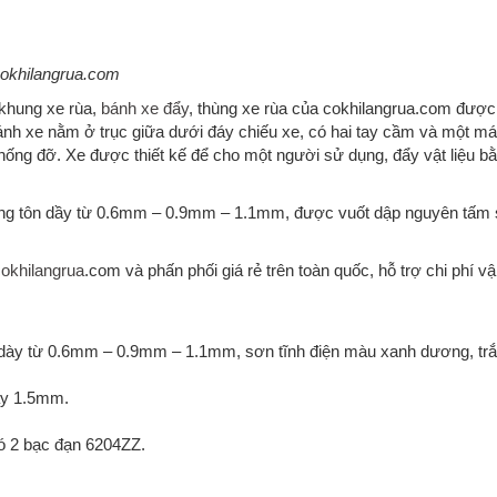
okhilangrua.com
 khung xe rùa,
bánh xe đẩy
, thùng xe rùa của cokhilangrua.com được 
bánh xe nằm ở trục giữa dưới đáy chiếu xe, có hai tay cầm và một m
chống đỡ. Xe được thiết kế để cho một người sử dụng, đẩy vật liệu b
ng tôn dầy từ 0.6mm – 0.9mm – 1.1mm, được vuốt dập nguyên tấm
okhilangrua
.com và phấn phối giá rẻ trên toàn quốc, hỗ trợ chi phí v
 dày từ 0.6mm – 0.9mm – 1.1mm, sơn tĩnh điện màu xanh dương, trắ
ày 1.5mm.
ó 2 bạc đạn 6204ZZ.