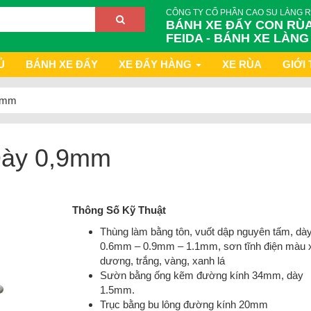
CÔNG TY CỔ PHẦN CAO SU LÀNG 
BÁNH XE ĐẨY CON RÙA
FEIDA - BÁNH XE LÀNG
Ủ
BÁNH XE ĐẨY
XE ĐẨY HÀNG
XE RÙA
GIỚI 
,9mm
Dày 0,9mm
Thông Số Kỹ Thuật
Thùng làm bằng tôn, vuốt dập nguyên tấm, dày
0.6mm – 0.9mm – 1.1mm, sơn tĩnh điện màu 
dương, trắng, vàng, xanh lá
Sườn bằng ống kẽm đường kính 34mm, dày
1.5mm.
Trục bằng bu lông đường kính 20mm