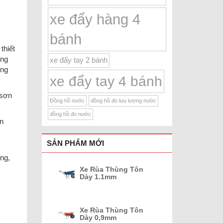
xe đẩy hàng 4
bánh
thiết
áng
xe đẩy tay 2 bánh
ằng
xe đẩy tay 4 bánh
 sơn
Đồng hồ nước
đồng hồ đo lưu lượng nước
đồng hồ đo nước
ận
SẢN PHẨM MỚI
ng,
Xe Rùa Thùng Tôn
Dày 1.1mm
Xe Rùa Thùng Tôn
Dày 0,9mm