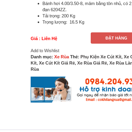
Bánh hơi 4.00/3.50-8, mâm bằng tôn nhủ, có 2
đạn 6204ZZ.
Tải trọng: 200 Kg
Trọng lượng: 16.5 Kg
ĐẶT HÀNG
Giá : Liên Hệ
Add to Wishlist
Danh mục:
Xe Rùa
Thẻ:
Phụ Kiện Xe Cút Kít
,
Xe 
Kít
,
Xe Cút Kít Giá Rẻ
,
Xe Rùa Giá Rẻ
,
Xe Rùa Là
Rùa