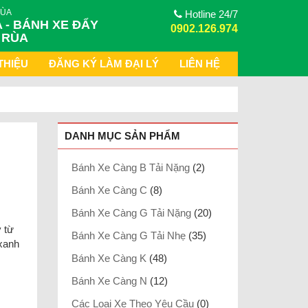
RÙA
Hotline 24/7
 - BÁNH XE ĐẨY
0902.126.974
 RÙA
THIỆU
ĐĂNG KÝ LÀM ĐẠI LÝ
LIÊN HỆ
DANH MỤC SẢN PHẨM
Bánh Xe Càng B Tải Nặng
(2)
Bánh Xe Càng C
(8)
Bánh Xe Càng G Tải Nặng
(20)
 từ
Bánh Xe Càng G Tải Nhẹ
(35)
xanh
Bánh Xe Càng K
(48)
Bánh Xe Càng N
(12)
Các Loại Xe Theo Yêu Cầu
(0)