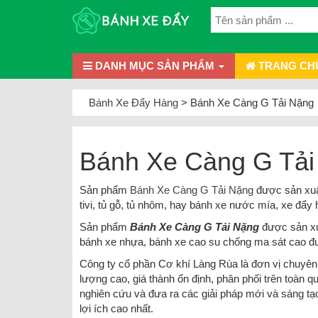
DANH MỤC SẢN PHẨM
TRANG CH
Bánh Xe Đẩy Hàng
>
Bánh Xe Càng G Tải Nặng
Bánh Xe Càng G Tải
Sản phẩm
Bánh Xe Càng G Tải Nặng
được sản xuất
tivi, tủ gỗ, tủ nhôm, hay bánh xe nước mía, xe đẩy 
Sản phẩm
Bánh Xe Càng G Tải Nặng
được sản xuấ
bánh xe nhựa, bánh xe cao su chống ma sát cao 
Công ty cổ phần Cơ khí Làng Rùa là đơn vị chuyên
lượng cao, giá thành ổn định, phân phối trên toàn
nghiên cứu và đưa ra các giải pháp mới và sáng 
lợi ích cao nhất.