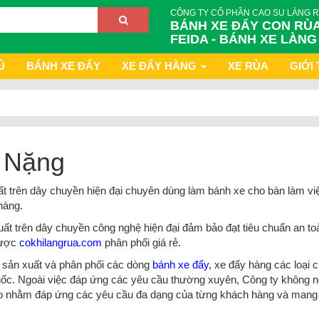
CÔNG TY CỔ PHẦN CAO SU LÀNG 
BÁNH XE ĐẨY CON RÙA
FEIDA - BÁNH XE LÀNG
Ủ
BÁNH XE ĐẨY
XE ĐẨY HÀNG
XE RÙA
GIỚI 
 Nặng
 trên dây chuyền hiện đại chuyên dùng làm bánh xe cho bàn làm việ
hàng.
t trên dây chuyền công nghệ hiện đại đảm bảo đạt tiêu chuẩn an to
được
cokhilangrua
.com
phân phối giá rẻ.
 sản xuất và phân phối các dòng
bánh xe đẩy
, xe đẩy hàng các loại c
 quốc. Ngoài việc đáp ứng các yêu cầu thường xuyên, Công ty không 
tạo nhằm đáp ứng các yêu cầu đa dạng của từng khách hàng và mang