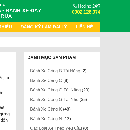
RÙA
Hotline 24/7
 - BÁNH XE ĐẨY
0902.126.974
 RÙA
THIỆU
ĐĂNG KÝ LÀM ĐẠI LÝ
LIÊN HỆ
DANH MỤC SẢN PHẨM
Bánh Xe Càng B Tải Nặng
(2)
c, tủ
Bánh Xe Càng C
(8)
Bánh Xe Càng G Tải Nặng
(20)
àn,
Bánh Xe Càng G Tải Nhẹ
(35)
hất
Bánh Xe Càng K
(48)
ngừng
Bánh Xe Càng N
(12)
 đến
Các Loại Xe Theo Yêu Cầu
(0)