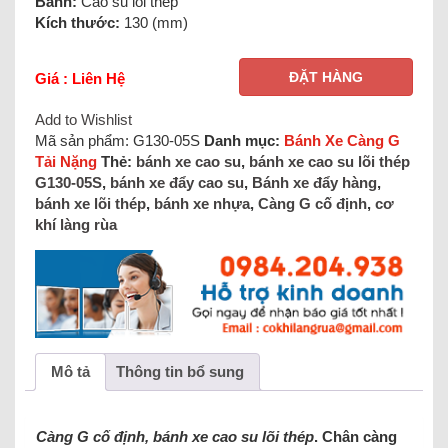
Bánh:
Cao su lõi thép
Kích thước:
130 (mm)
ĐẶT HÀNG
Giá : Liên Hệ
Add to Wishlist
Mã sản phẩm:
G130-05S
Danh mục:
Bánh Xe Càng G
Tải Nặng
Thẻ:
bánh xe cao su
,
bánh xe cao su lõi thép
G130-05S
,
bánh xe đẩy cao su
,
Bánh xe đẩy hàng
,
bánh xe lõi thép
,
bánh xe nhựa
,
Càng G cố định
,
cơ
khí làng rùa
Mô tả
Thông tin bổ sung
Càng G cố định, bánh xe cao su lõi thép
. Chân càng