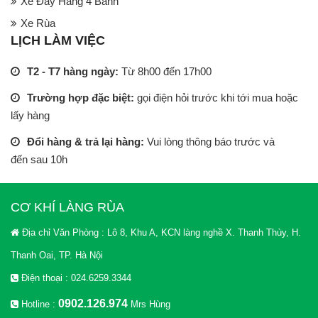
Xe Đẩy Hàng 4 Bánh
Xe Rùa
LỊCH LÀM VIỆC
T2 - T7 hàng ngày:
Từ 8h00 đến 17h00
Trường hợp đặc biệt:
gọi điện hỏi trước khi tới mua hoặc
lấy hàng
Đổi hàng & trả lại hàng:
Vui lòng thông báo trước và
đến sau 10h
CƠ KHÍ LÀNG RÙA
Địa chỉ Văn Phòng : Lô 8, Khu A, KCN làng nghề X. Thanh Thùy, H.
Thanh Oai, TP. Hà Nội
Điện thoại : 024.6259.3344
0902.126.974
Hotline :
Mrs Hùng