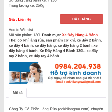
Sử dụng càng bánh xe: H130
Trọng lượng xe: 25Kg
ĐẶT HÀNG
Giá : Liên Hệ
Add to Wishlist
Mã sản phẩm:
130L
Danh mục:
Xe Đẩy Hàng 4 Bánh
Thẻ:
cơ khí làng rùa
,
sản phẩm cơ khí
,
xe đẩy 2 bánh
,
xe đẩy 4 bánh
,
xe đẩy hàng
,
xe đẩy hàng 2 bánh
,
xe
đẩy hàng 4 bánh
,
Xe Đẩy Hàng 4 Bánh 130L
,
xe đẩy
tay 2 bánh
,
xe đẩy tay 4 bánh
Mô tả
Công Ty Cổ Phần Làng Rùa (
cokhilangrua
.com) chuyên