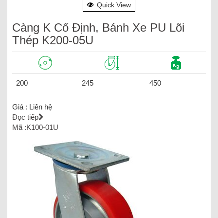
Quick View
Càng K Cố Định, Bánh Xe PU Lõi
Thép K200-05U
200
245
450
Giá :
Liên hệ
Đọc tiếp
Mã :K100-01U