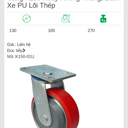
Xe PU Lõi Thép
130
165
270
Giá :
Liên hệ
Đọc tiếp
Mã :K150-01U