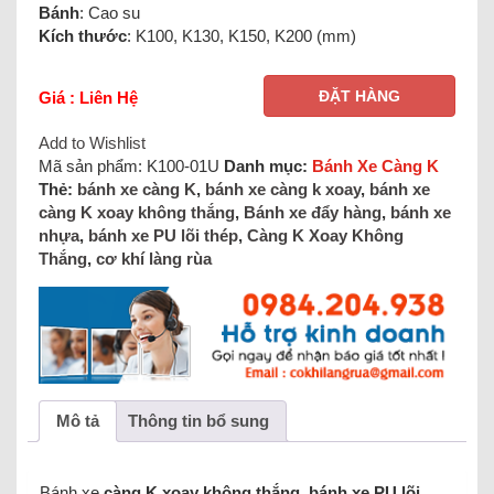
Bánh
: Cao su
Kích thước
: K100, K130, K150, K200 (mm)
ĐẶT HÀNG
Giá : Liên Hệ
Add to Wishlist
Mã sản phẩm:
K100-01U
Danh mục:
Bánh Xe Càng K
Thẻ:
bánh xe càng K
,
bánh xe càng k xoay
,
bánh xe
càng K xoay không thắng
,
Bánh xe đẩy hàng
,
bánh xe
nhựa
,
bánh xe PU lõi thép
,
Càng K Xoay Không
Thắng
,
cơ khí làng rùa
Mô tả
Thông tin bổ sung
Bánh xe
càng K xoay không thắng, bánh xe PU lõi