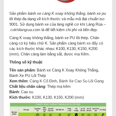
Sản phẩm
bánh xe càng K xoay không thắng, bánh xe pu
lõi thép
đa dạng về kích thước và mẫu mã đạt chuẩn iso
9001. Sử dụng bánh xe của làng nghề cơ khí Làng Rùa –
cokhilangrua
.com là để tiết kiệm chi phí và bền đẹp.
Càng K xoay không thắng, bánh xe PU lõi thép. Chân
càng có ký hiệu chữ K. Sản phẩm càng
bánh xe đẩy
có
các kích thước khác nhau: K100, K130, K150, K200
(mm). Chân càng làm bằng sắt, được mạ Kẽm.
Thông số kỹ thuật
:
Tên sản phẩm
: Bánh xe Càng K Xoay Không Thắng,
Bánh Xe PU Lõi Thép
Xem thêm
:
Càng K Cố Định, Bánh Xe Cao Su Lõi Gang
Chất liệu chân càng
: Thép mạ kẽm
Bánh
: Cao su
Kích thước
: K100, K130, K150, K200 (mm)