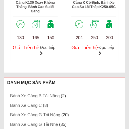
Càng K130 Xoay Không
Càng K Cố Định, Bánh Xe
Thắng, Bánh Cao Su lõi
Cao Su Lõi Thép K250-05C
Gang
130
165
150
204
250
200
Giá :
Liên hệ
Đọc tiếp
Giá :
Liên hệ
Đọc tiếp
DANH MỤC SẢN PHẨM
Bánh Xe Càng B Tải Nặng
(2)
Bánh Xe Càng C
(8)
Bánh Xe Càng G Tải Nặng
(20)
Bánh Xe Càng G Tải Nhẹ
(35)