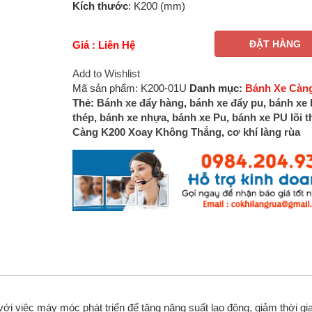
Kích thước
: K200 (mm)
ĐẶT HÀNG
Giá : Liên Hệ
Add to Wishlist
Mã sản phẩm:
K200-01U
Danh mục:
Bánh Xe Càn
Thẻ:
Bánh xe đẩy hàng
,
bánh xe đẩy pu
,
bánh xe 
thép
,
bánh xe nhựa
,
bánh xe Pu
,
bánh xe PU lõi t
Càng K200 Xoay Không Thắng
,
cơ khí làng rùa
với việc máy móc phát triển để tăng năng suất lao động, giảm thời gi