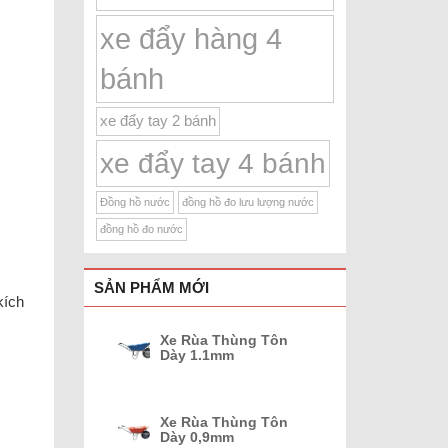
xe đẩy hàng 4
bánh
xe đẩy tay 2 bánh
xe đẩy tay 4 bánh
Đồng hồ nước
đồng hồ đo lưu lượng nước
đồng hồ đo nước
SẢN PHẨM MỚI
kích
Xe Rùa Thùng Tôn
Dày 1.1mm
Xe Rùa Thùng Tôn
Dày 0,9mm