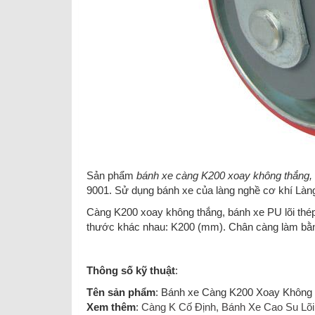
Sản phẩm
bánh xe càng K200 xoay không thắng, b
9001. Sử dụng bánh xe của làng nghề cơ khí Là
Càng K200 xoay không thắng, bánh xe PU lõi th
thước khác nhau: K200 (mm). Chân càng làm bằ
Thông số kỹ thuật
:
Tên sản phẩm
: Bánh xe Càng K200 Xoay Không 
Xem thêm
:
Càng K Cố Định, Bánh Xe Cao Su Lõ