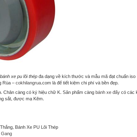
ánh xe pu lõi thép
đa dạng về kích thước và mẫu mã đạt chuẩn iso
ng Rùa –
cokhilangrua
.com là để tiết kiệm chi phí và bền đẹp.
ép. Chân càng có ký hiệu chữ K. Sản phẩm càng
bánh xe đẩy
có các 
ng sắt, được mạ Kẽm.
Thắng, Bánh Xe PU Lõi Thép
i Gang