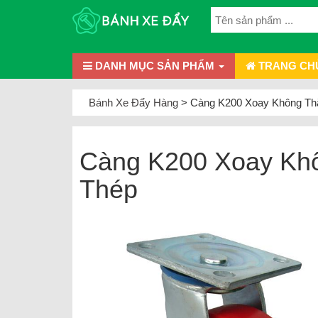
DANH MỤC SẢN PHẨM
TRANG CH
Bánh Xe Đẩy Hàng
>
Càng K200 Xoay Không Thắ
Càng K200 Xoay Khô
Thép