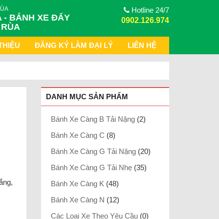
RÙA
Hotline 24/7
 - BÁNH XE ĐẨY
0902.126.974
 RÙA
THIỆU
ĐĂNG KÝ LÀM ĐẠI LÝ
LIÊN HỆ
DANH MỤC SẢN PHẨM
Bánh Xe Càng B Tải Nặng
(2)
Bánh Xe Càng C
(8)
Bánh Xe Càng G Tải Nặng
(20)
Bánh Xe Càng G Tải Nhẹ
(35)
ắng,
Bánh Xe Càng K
(48)
Bánh Xe Càng N
(12)
Các Loại Xe Theo Yêu Cầu
(0)