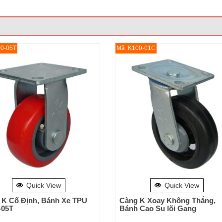
00-05T
Mã :K100-01C
Quick View
Quick View
 K Cố Định, Bánh Xe TPU
Càng K Xoay Không Thắng,
-05T
Bánh Cao Su lõi Gang