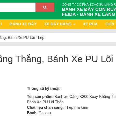
CÔNG TY CỔ PHẦN CAO SU LÀNG 
BÁNH XE ĐẨY CON RÙA
FEIDA - BÁNH XE LÀNG
Ủ
BÁNH XE ĐẨY
XE ĐẨY HÀNG
XE RÙA
GIỚI 
ng, Bánh Xe PU Lõi Thép
ng Thắng, Bánh Xe PU Lõi
Thông số kỹ thuật
:
Tên sản phẩm
: Bánh xe Càng K200 Xoay Không Th
Bánh Xe PU Lõi Thép
Chất liệu chân càng
: Thép mạ kẽm
Bánh
: Cao su