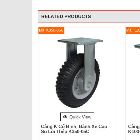
RELATED PRODUCTS
Mã :K350-05C
Mã :K1
Quick View
Càng K Cố Định, Bánh Xe Cao
Càng
Su Lõi Thép K350-05C
K100