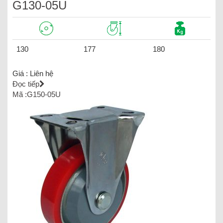
G130-05U
130
177
180
Giá :
Liên hệ
Đọc tiếp
Mã :G150-05U