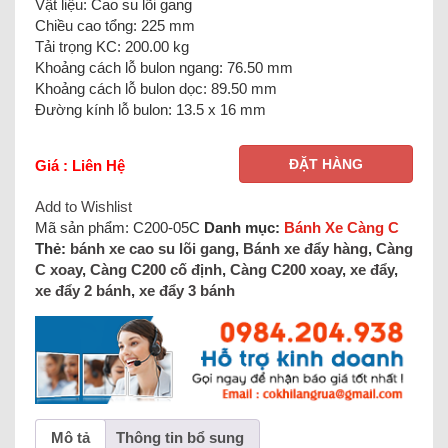
Vật liệu: Cao su lõi gang
Chiều cao tổng: 225 mm
Tải trọng KC: 200.00 kg
Khoảng cách lỗ bulon ngang: 76.50 mm
Khoảng cách lỗ bulon dọc: 89.50 mm
Đường kính lỗ bulon: 13.5 x 16 mm
ĐẶT HÀNG
Giá : Liên Hệ
Add to Wishlist
Mã sản phẩm:
C200-05C
Danh mục:
Bánh Xe Càng C
Thẻ:
bánh xe cao su lõi gang
,
Bánh xe đẩy hàng
,
Càng
C xoay
,
Càng C200 cố định
,
Càng C200 xoay
,
xe đẩy
,
xe đẩy 2 bánh
,
xe đẩy 3 bánh
Mô tả
Thông tin bổ sung