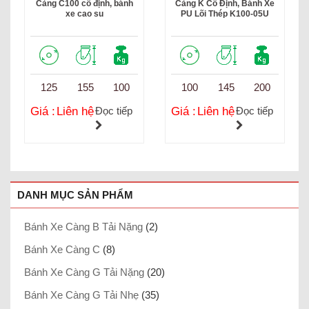
Càng C100 cố định, bánh
Càng K Cố Định, Bánh Xe
xe cao su
PU Lõi Thép K100-05U
125
155
100
100
145
200
Giá :
Liên hệ
Đọc tiếp
Giá :
Liên hệ
Đọc tiếp
DANH MỤC SẢN PHẨM
Bánh Xe Càng B Tải Nặng
(2)
Bánh Xe Càng C
(8)
Bánh Xe Càng G Tải Nặng
(20)
Bánh Xe Càng G Tải Nhẹ
(35)