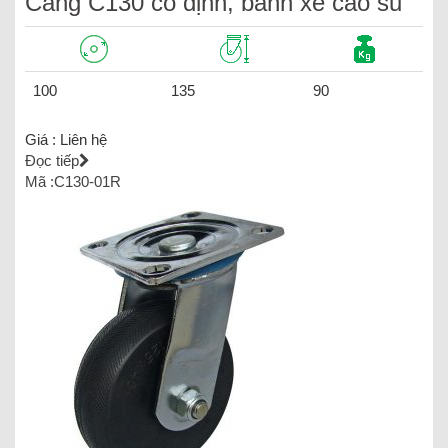
Càng C130 cố định, bánh xe cao su
100
135
90
Giá :
Liên hệ
Đọc tiếp
Mã :C130-01R