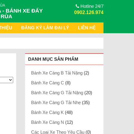
RÙA
Hotline 24/7
 - BÁNH XE ĐẨY
0902.126.974
 RÙA
THIỆU
ĐĂNG KÝ LÀM ĐẠI LÝ
LIÊN HỆ
DANH MỤC SẢN PHẨM
Bánh Xe Càng B Tải Nặng
(2)
Bánh Xe Càng C
(8)
Bánh Xe Càng G Tải Nặng
(20)
Bánh Xe Càng G Tải Nhẹ
(35)
Bánh Xe Càng K
(48)
Bánh Xe Càng N
(12)
Các Loại Xe Theo Yêu Cầu
(0)