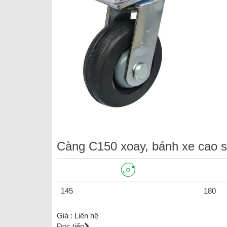
Càng C150 xoay, bánh xe cao s
145
180
Giá :
Liên hệ
Đọc tiếp