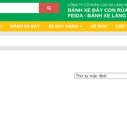
CÔNG TY CỔ PHẦN CAO SU LÀNG 
BÁNH XE ĐẨY CON RÙA
FEIDA - BÁNH XE LÀNG
Ủ
BÁNH XE ĐẨY
XE ĐẨY HÀNG
XE RÙA
GIỚI 