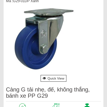
Mã :G29-01DP Xanh
Quick View
Càng G tải nhẹ, đế, không thắng,
bánh xe PP G29