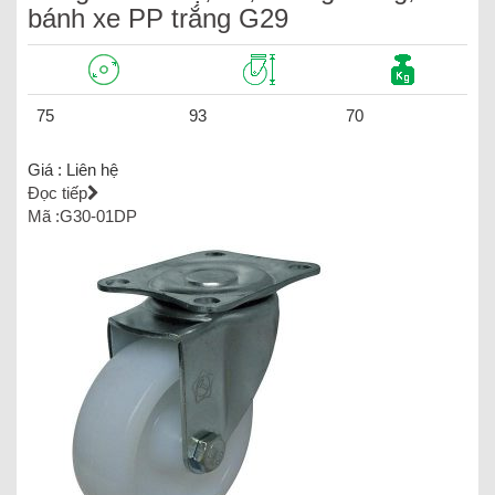
bánh xe PP trắng G29
75
93
70
Giá :
Liên hệ
Đọc tiếp
Mã :G30-01DP