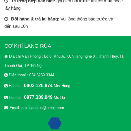
Trường hợp đặc biệt:
gọi điện hỏi trước khi tới mua hoặc
lấy hàng
Đổi hàng & trả lại hàng:
Vui lòng thông báo trước và
đến sau 10h
CƠ KHÍ LÀNG RÙA
Địa chỉ Văn Phòng : Lô 8, Khu A, KCN làng nghề X. Thanh Thùy, H.
Thanh Oai, TP. Hà Nội
Điện thoại : 024.6259.3344
0902.126.974
Hotline :
Mrs Hùng
0977.389.949
Hotline :
Ms Hà
Email: cokhilangrua@gmail.com