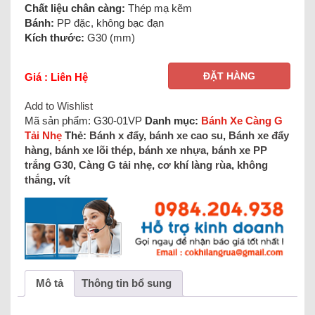
Chất liệu chân càng:
Thép mạ kẽm
Bánh:
PP đặc, không bạc đạn
Kích thước:
G30 (mm)
ĐẶT HÀNG
Giá : Liên Hệ
Add to Wishlist
Mã sản phẩm:
G30-01VP
Danh mục:
Bánh Xe Càng G
Tải Nhẹ
Thẻ:
Bánh x đẩy
,
bánh xe cao su
,
Bánh xe đẩy
hàng
,
bánh xe lõi thép
,
bánh xe nhựa
,
bánh xe PP
trắng G30
,
Càng G tải nhẹ
,
cơ khí làng rùa
,
không
thắng
,
vít
Mô tả
Thông tin bổ sung