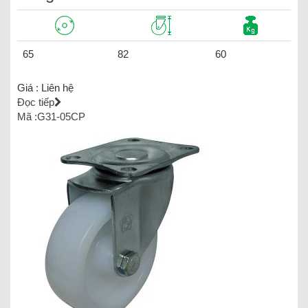
65
82
60
Giá :
Liên hệ
Đọc tiếp
Mã :G31-05CP