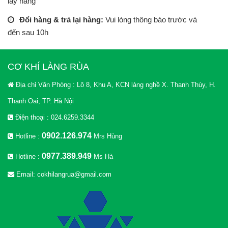
lấy hàng
Đổi hàng & trả lại hàng:
Vui lòng thông báo trước và
đến sau 10h
CƠ KHÍ LÀNG RÙA
Địa chỉ Văn Phòng : Lô 8, Khu A, KCN làng nghề X. Thanh Thùy, H.
Thanh Oai, TP. Hà Nội
Điện thoại : 024.6259.3344
0902.126.974
Hotline :
Mrs Hùng
0977.389.949
Hotline :
Ms Hà
Email: cokhilangrua@gmail.com