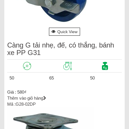
Quick View
Càng G tải nhẹ, đế, có thắng, bánh
xe PP G31
50
65
50
Giá :
580
₫
Thêm vào giỏ hàng
Mã :G28-02DP