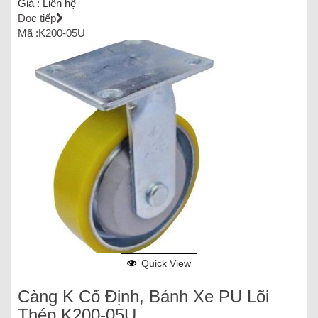
Giá :
Liên hệ
Đọc tiếp
Mã :K200-05U
Quick View
Càng K Cố Định, Bánh Xe PU Lõi
Thép K200-05U