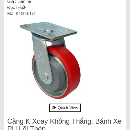
Giá :
Liên hệ
Đọc tiếp
Mã :K100-01U
Quick View
Càng K Xoay Không Thắng, Bánh Xe
PU Lõi Thép