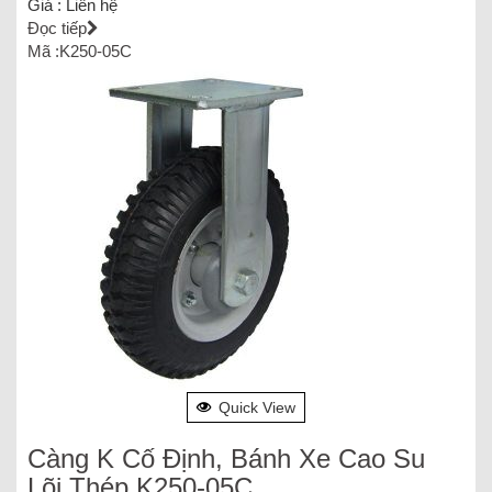
Giá :
Liên hệ
Đọc tiếp
Mã :K250-05C
Quick View
Càng K Cố Định, Bánh Xe Cao Su
Lõi Thép K250-05C