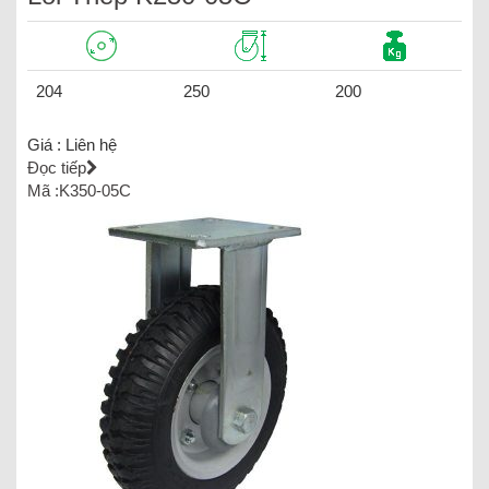
204
250
200
Giá :
Liên hệ
Đọc tiếp
Mã :K350-05C