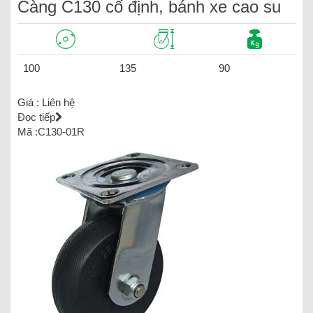
Càng C130 cố định, bánh xe cao su
100
135
90
Giá :
Liên hệ
Đọc tiếp
Mã :C130-01R