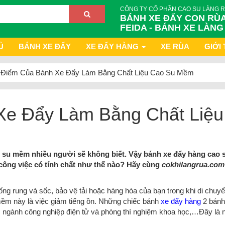
CÔNG TY CỔ PHẦN CAO SU LÀNG 
BÁNH XE ĐẨY CON RÙA
FEIDA - BÁNH XE LÀNG
Ủ
BÁNH XE ĐẨY
XE ĐẨY HÀNG
XE RÙA
GIỚI 
Điểm Của Bánh Xe Đẩy Làm Bằng Chất Liệu Cao Su Mềm
e Đẩy Làm Bằng Chất Liệu
o su mềm nhiều người sẽ không biết. Vậy bánh xe đẩy hàng cao 
công việc có tính chất như thế nào? Hãy cùng
cokhilangrua.com
g rung và sốc, bảo vệ tải hoặc hàng hóa của bạn trong khi di chuyể
mềm này là việc giảm tiếng ồn. Những chiếc bánh
xe đẩy hàng
2 bánh
n, ngành công nghiệp điện tử và phòng thí nghiệm khoa học,…Đây là