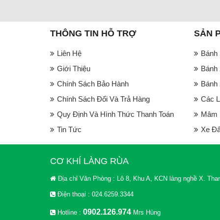
THÔNG TIN HỖ TRỢ
SẢN 
Liên Hệ
Bánh 
Giới Thiệu
Bánh 
Chính Sách Bảo Hành
Bánh 
Chính Sách Đổi Và Trả Hàng
Các L
Quy Định Và Hình Thức Thanh Toán
Mâm B
Tin Tức
Xe Đẩ
CƠ KHÍ LÀNG RÙA
Địa chỉ Văn Phòng : Lô 8, Khu A, KCN làng nghề X. Than
Điện thoại : 024.6259.3344
0902.126.974
Hotline :
Mrs Hùng