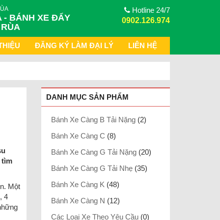
RÙA
Hotline 24/7
 - BÁNH XE ĐẨY
0902.126.974
 RÙA
THIỆU
ĐĂNG KÝ LÀM ĐẠI LÝ
LIÊN HỆ
DANH MỤC SẢN PHẨM
Bánh Xe Càng B Tải Nặng
(2)
Bánh Xe Càng C
(8)
su
Bánh Xe Càng G Tải Nặng
(20)
tìm
Bánh Xe Càng G Tải Nhẹ
(35)
Bánh Xe Càng K
(48)
n. Một
, 4
Bánh Xe Càng N
(12)
 những
Các Loại Xe Theo Yêu Cầu
(0)