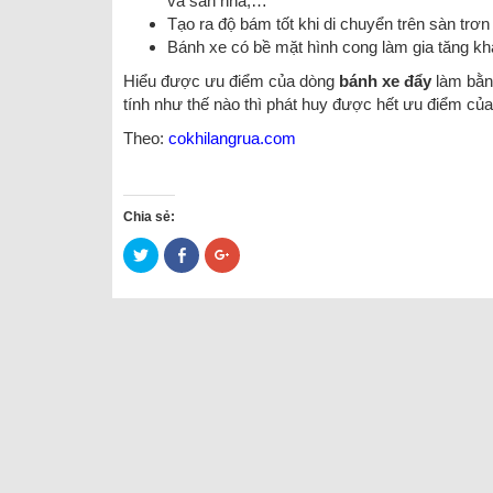
và sàn nhà,…
Tạo ra độ bám tốt khi di chuyển trên sàn trơ
Bánh xe có bề mặt hình cong làm gia tăng k
Hiểu được ưu điểm của dòng
bánh xe đẩy
làm bằn
tính như thế nào thì phát huy được hết ưu điểm củ
Theo:
cokhilangrua
.com
Chia sẻ:
Bấm
Click
Bấm
để
to
để
chia
share
chia
sẻ
on
sẻ
trên
Facebook
trên
Twitter
(Opens
Google+
(Opens
in
(Opens
in
new
in
new
window)
new
window)
window)