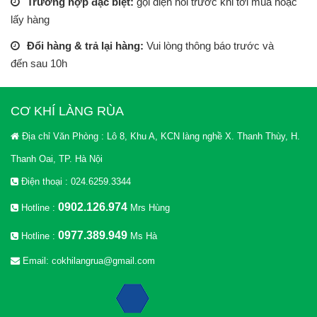
Trường hợp đặc biệt:
gọi điện hỏi trước khi tới mua hoặc
lấy hàng
Đổi hàng & trả lại hàng:
Vui lòng thông báo trước và
đến sau 10h
CƠ KHÍ LÀNG RÙA
Địa chỉ Văn Phòng : Lô 8, Khu A, KCN làng nghề X. Thanh Thùy, H.
Thanh Oai, TP. Hà Nội
Điện thoại : 024.6259.3344
0902.126.974
Hotline :
Mrs Hùng
0977.389.949
Hotline :
Ms Hà
Email: cokhilangrua@gmail.com