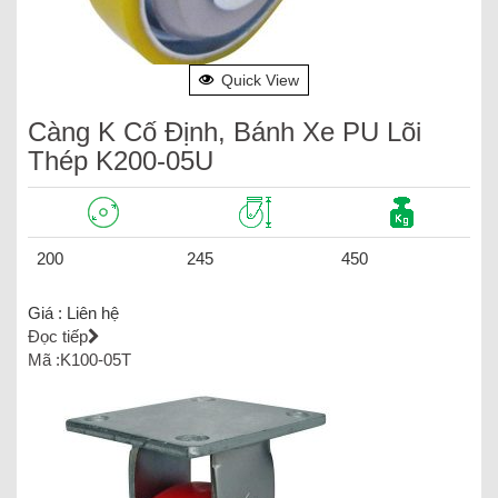
Quick View
Càng K Cố Định, Bánh Xe PU Lõi
Thép K200-05U
200
245
450
Giá :
Liên hệ
Đọc tiếp
Mã :K100-05T