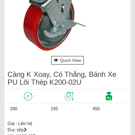
Quick View
Càng K Xoay, Có Thắng, Bánh Xe
PU Lõi Thép K200-02U
200
245
450
Giá :
Liên hệ
Đọc tiếp