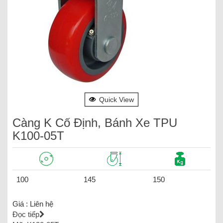
Quick View
Càng K Cố Định, Bánh Xe TPU
K100-05T
100
145
150
Giá :
Liên hệ
Đọc tiếp