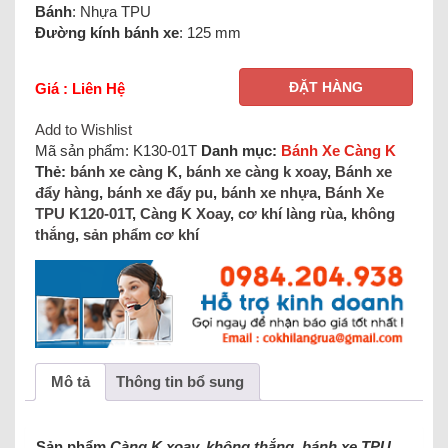
Bánh
: Nhựa TPU
Đường kính bánh xe
: 125 mm
ĐẶT HÀNG
Giá : Liên Hệ
Add to Wishlist
Mã sản phẩm:
K130-01T
Danh mục:
Bánh Xe Càng K
Thẻ:
bánh xe càng K
,
bánh xe càng k xoay
,
Bánh xe
đẩy hàng
,
bánh xe đẩy pu
,
bánh xe nhựa
,
Bánh Xe
TPU K120-01T
,
Càng K Xoay
,
cơ khí làng rùa
,
không
thắng
,
sản phẩm cơ khí
Mô tả
Thông tin bổ sung
Sản phẩm
Càng K xoay, không thắng, bánh xe TPU