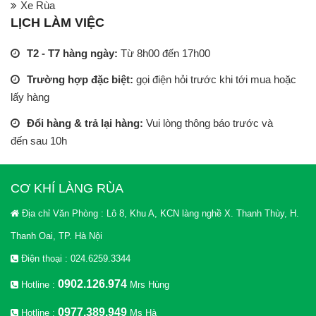
Xe Rùa
LỊCH LÀM VIỆC
T2 - T7 hàng ngày:
Từ 8h00 đến 17h00
Trường hợp đặc biệt:
gọi điện hỏi trước khi tới mua hoặc
lấy hàng
Đổi hàng & trả lại hàng:
Vui lòng thông báo trước và
đến sau 10h
CƠ KHÍ LÀNG RÙA
Địa chỉ Văn Phòng : Lô 8, Khu A, KCN làng nghề X. Thanh Thùy, H.
Thanh Oai, TP. Hà Nội
Điện thoại : 024.6259.3344
0902.126.974
Hotline :
Mrs Hùng
0977.389.949
Hotline :
Ms Hà