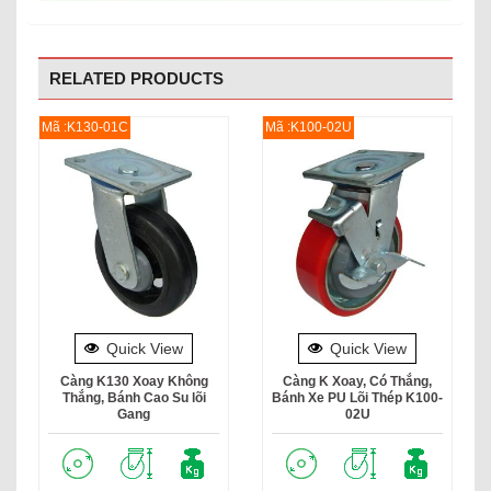
RELATED PRODUCTS
Mã :K130-01C
Mã :K100-02U
Quick View
Quick View
Càng K130 Xoay Không
Càng K Xoay, Có Thắng,
Thắng, Bánh Cao Su lõi
Bánh Xe PU Lõi Thép K100-
Gang
02U