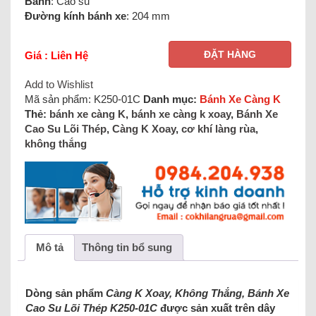
Bánh
: Cao su
Đường kính bánh xe
: 204 mm
ĐẶT HÀNG
Giá : Liên Hệ
Add to Wishlist
Mã sản phẩm:
K250-01C
Danh mục:
Bánh Xe Càng K
Thẻ:
bánh xe càng K
,
bánh xe càng k xoay
,
Bánh Xe
Cao Su Lõi Thép
,
Càng K Xoay
,
cơ khí làng rùa
,
không thắng
Mô tả
Thông tin bổ sung
Dòng sản phẩm
Càng K Xoay, Không Thắng, Bánh Xe
Cao Su Lõi Thép K250-01C
được sản xuất trên dây